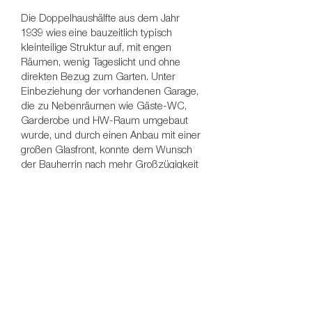
Die Doppelhaushälfte aus dem Jahr
1939 wies eine bauzeitlich typisch
kleinteilige Struktur auf, mit engen
Räumen, wenig Tageslicht und ohne
direkten Bezug zum Garten. Unter
Einbeziehung der vorhandenen Garage,
die zu Nebenräumen wie Gäste-WC,
Garderobe und HW-Raum umgebaut
wurde, und durch einen Anbau mit einer
großen Glasfront, konnte dem Wunsch
der Bauherrin nach mehr Großzügigkeit
und Offenheit entsprochen werden. Der
Anbau vergrößert das Ess- und
Wohnzimmer, die Glasfront sorgt für
mehr Licht und öffnet das Haus zum
Garten. Die neuen Fenster sind locker
über die Gartenfassade verteilt. Der
Klinkersockel des Hauses wurde beim
Terrassenanbau aufgenommen,
Rundungen, wie sie für die frühe
internationale Moderne typisch sind,